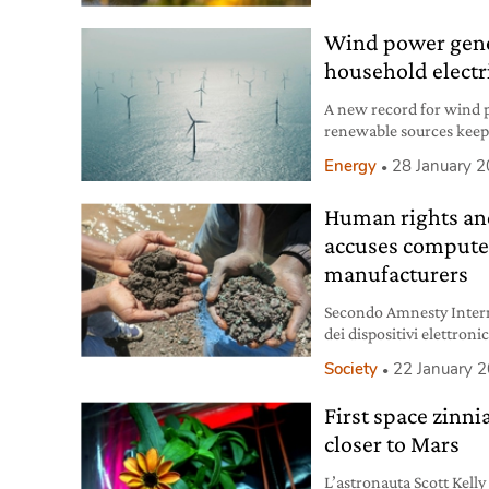
Wind power gene
household electr
A new record for wind p
renewable sources keep 
turn.
Energy
28 January 
Human rights an
accuses compute
manufacturers
Secondo Amnesty Internat
dei dispositivi elettroni
anche da minori.
Society
22 January 
First space zinni
closer to Mars
L’astronauta Scott Kelly