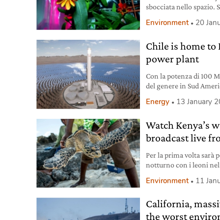
sbocciata nello spazio. 
condizioni di micrograv
Environment
20 Jan
Chile is home to 
power plant
Con la potenza di 100 M
del genere in Sud Ameri
24.
Energy
13 January 
Watch Kenya’s wo
broadcast live fr
Per la prima volta sarà p
notturno con i leoni nel
tartarughe marine nell
Environment
11 Jan
California, massi
the worst enviro