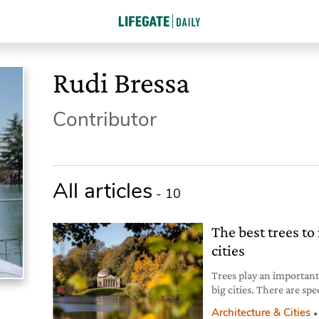
Rudi Bressa
Contributor
All articles
- 10
The best trees to
cities
Trees play an important
big cities. There are spe
here are a few.
Architecture & Cities