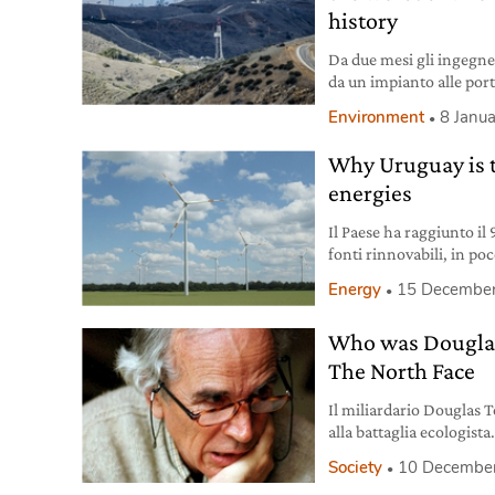
history
Da due mesi gli ingegne
da un impianto alle port
stato d’emergenza.
Environment
8 Janu
Why Uruguay is t
energies
Il Paese ha raggiunto il 
fonti rinnovabili, in poc
Energy
15 Decembe
Who was Douglas
The North Face
Il miliardario Douglas 
alla battaglia ecologista
incidente in kayack.
Society
10 Decembe