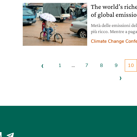
The world’s riche
of global emissi
Metà delle emissioni del
più ricco. Mentre a pag
povere della popolazion
Climate Change Conf
‹
1
…
7
8
9
10
›