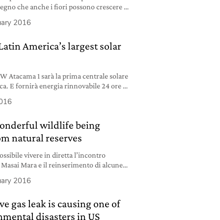
Segno che anche i fiori possono crescere in
ità.
uary 2016
Latin America’s largest solar
W Atacama 1 sarà la prima centrale solare
ca. E fornirà energia rinnovabile 24 ore su
2016
nderful wildlife being
om natural reserves
ossibile vivere in diretta l’incontro
 Masai Mara e il reinserimento di alcune
’Oceano Indiano.
uary 2016
ve gas leak is causing one of
nmental disasters in US