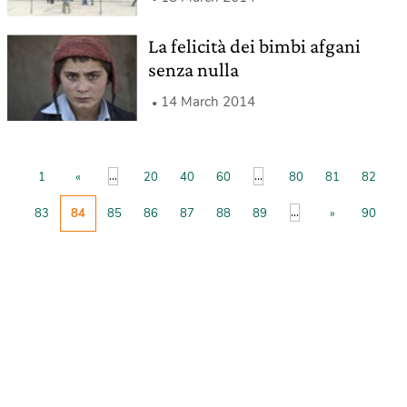
La felicità dei bimbi afgani
senza nulla
14 March 2014
...
...
1
«
20
40
60
80
81
82
...
83
84
85
86
87
88
89
»
90