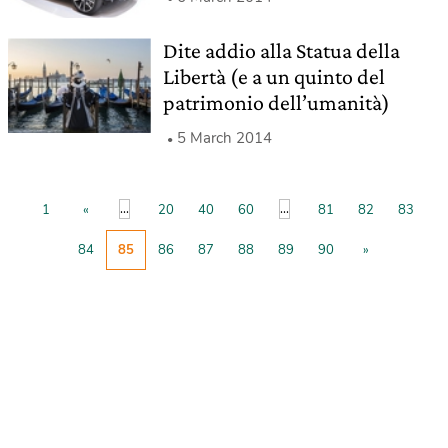
Dite addio alla Statua della
Libertà (e a un quinto del
patrimonio dell’umanità)
5 March 2014
...
...
1
«
20
40
60
81
82
83
84
85
86
87
88
89
90
»