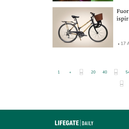
Fuor
ispir
17 A
...
...
1
«
20
40
5
...