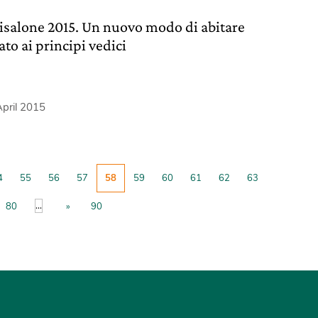
isalone 2015. Un nuovo modo di abitare
ato ai principi vedici
pril 2015
4
55
56
57
58
59
60
61
62
63
...
80
»
90