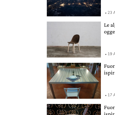
23 A
Le a
ogge
19 A
Fuor
ispir
17 A
Fuor
ispir